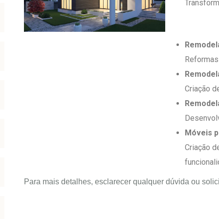
Transform
Remodela
Reformas 
Remodela
Criação d
Remodela
Desenvolv
Móveis p
Criação d
funcionali
Para mais detalhes, esclarecer qualquer dúvida ou soli