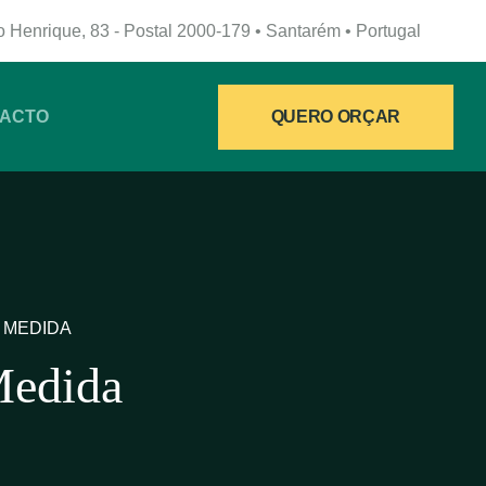
 Henrique, 83 - Postal 2000-179 • Santarém • Portugal
QUERO ORÇAR
ACTO
 MEDIDA
Medida