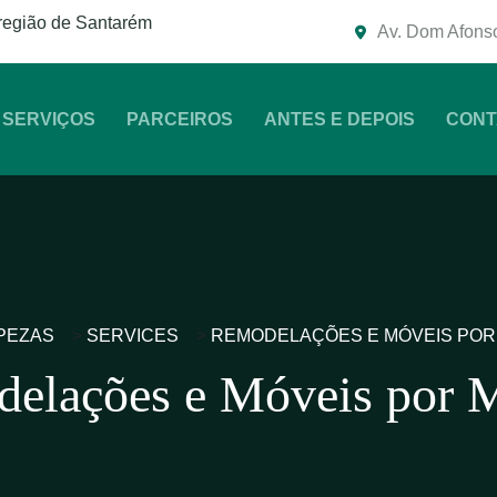
região de Santarém
Av. Dom Afonso
SERVIÇOS
PARCEIROS
ANTES E DEPOIS
CONT
MPEZAS
>
SERVICES
>
REMODELAÇÕES E MÓVEIS POR
elações e Móveis por 