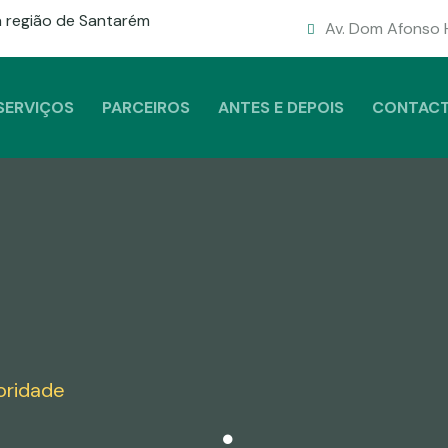
 região de Santarém
Av. Dom Afonso H
SERVIÇOS
PARCEIROS
ANTES E DEPOIS
CONTAC
oridade