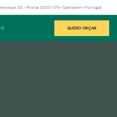
enrique, 83 - Postal 2000-179 • Santarém • Portugal
QUERO ORÇAR
TO