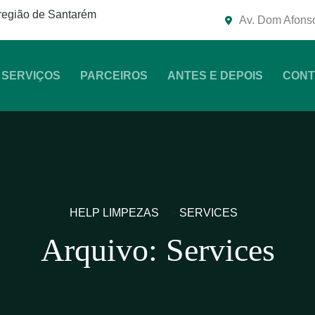
região de Santarém
Av. Dom Afonso
SERVIÇOS
PARCEIROS
ANTES E DEPOIS
CONT
HELP LIMPEZAS
>
SERVICES
Arquivo:
Services